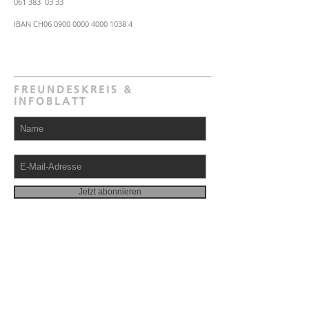
061 383 03 33
IBAN CH06
0900 0000 4000 1038 4
FREUNDESKREIS &
INFOBLATT
Jetzt abonnieren
© 2019 |
Impressum